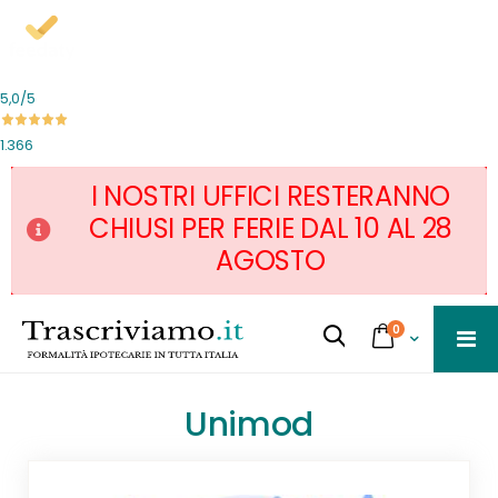
5,0
/5
1.366
I NOSTRI UFFICI RESTERANNO
CHIUSI PER FERIE DAL 10 AL 28
AGOSTO
Salta
servizi
0
al
Cart
Cerca...
contenuto
Unimod