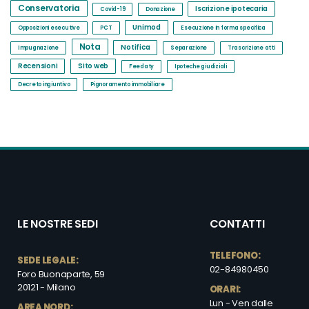
Conservatoria
Iscrizione ipotecaria
Covid-19
Donazione
Unimod
Opposizioni esecutive
PCT
Esecuzione in forma specifica
Nota
Notifica
Impugnazione
Separazione
Trascrizione atti
Recensioni
Sito web
Feedaty
Ipoteche giudiziali
Decreto ingiuntivo
Pignoramento immobiliare
LE NOSTRE SEDI
CONTATTI
TELEFONO:
SEDE LEGALE:
02-84980450
Foro Buonaparte, 59
20121 - Milano
ORARI:
Lun - Ven dalle
AREA NORD: