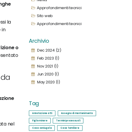
unghe
Approfondimenti tecnici
Sito web
si la
Approfondimenti tecnici
 in
Archivio
izione o
Dec 2024 (2)
resentato
Feb 2023 (1)
Nov 2021 (1)
Jun 2020 (1)
o da
May 2020 (1)
dazione
Tag
Annotazione atti
Assegno di mantenimento
,
Figlio minore
Termini processuali
ata nel
Casa coniugale
Casa familiare