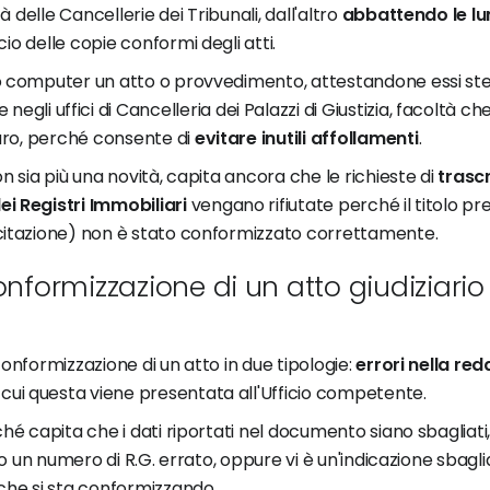
tà delle Cancellerie dei Tribunali, dall'altro
abbattendo le l
scio delle copie conformi degli atti.
io computer un atto o provvedimento, attestandone essi stes
 negli
uffici di Cancelleria dei Palazzi di Giustizia, facoltà che
curo, perché consente di
evitare inutili affollamenti
.
n sia più una novità, capita ancora che le richieste di
trascr
ei Registri Immobiliari
vengano rifiutate perché il titolo p
 citazione) non è stato conformizzato correttamente.
conformizzazione di un atto giudiziari
conformizzazione di un atto in due tipologie:
errori nella re
 cui questa viene presentata all'Ufficio competente.
ché capita che i dati riportati nel documento siano sbagliati
ito un numero di R.G. errato, oppure vi è un'indicazione sbagli
he si sta conformizzando.