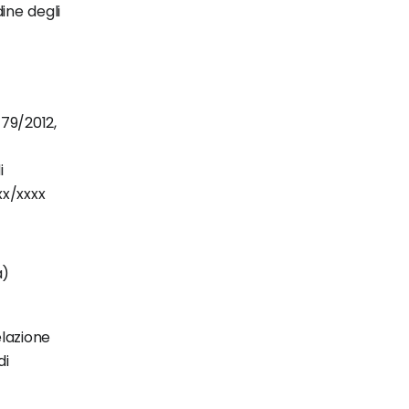
ine degli
179/2012,
i
xx/xxxx
)
elazione
di