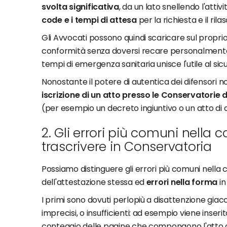
svolta significativa
, da un lato snellendo l'attivi
code e i tempi di attesa
per la richiesta e il rila
Gli Avvocati possono quindi scaricare sul propr
conformità senza doversi recare personalmente
tempi di emergenza sanitaria unisce l'utile al si
Nonostante il potere di autentica dei difensori no
iscrizione di un atto presso le Conservatorie d
(per esempio un decreto ingiuntivo o un atto di
2. Gli errori più comuni nella 
trascrivere in Conservatoria
Possiamo distinguere gli errori più comuni nella 
dell'attestazione stessa ed
errori nella forma
in
I primi sono dovuti perlopiù a disattenzione giac
imprecisi, o insufficienti: ad esempio viene inser
conteggio delle pagine che compongono l'atto c