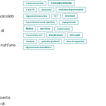
Conservatoria
Conformizzazione
Iscrizione ipotecaria
Covid-19
Donazione
scicolati
Unimod
Opposizioni esecutive
PCT
Esecuzione in forma specifica
Impugnazione
Nota
Notifica
Separazione
 di
Recensioni
Sito web
Trascrizione atti
Feedaty
Ipoteche giudiziali
Decreto ingiuntivo
 tutt'uno
Pignoramento immobiliare
 certa
 di