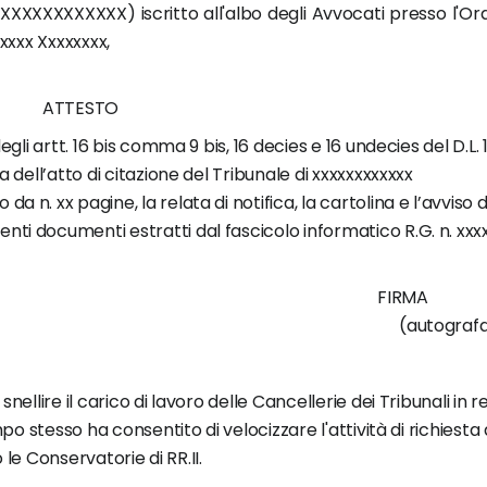
XXXXXXXXXXXX) iscritto all'albo degli Avvocati presso l'Ord
xxxxx Xxxxxxxx,
ATTESTO
egli artt. 16 bis comma 9 bis, 16 decies e 16 undecies del D.L. 
 dell’atto di citazione del Tribunale di xxxxxxxxxxxx
n. xx pagine, la relata di notifica, la cartolina e l’avviso d
ti documenti estratti dal fascicolo informatico R.G. n. xxx
DATA FIRMA
ografa
nellire il carico di lavoro delle Cancellerie dei Tribunali in r
mpo stesso ha consentito di velocizzare l'attività di richiesta 
so le Conservatorie di RR.II.