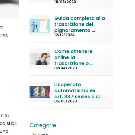
19/05/2020
atto giudiziario da 
trascrivere in 
Conservatoria
Guida completa alla 
trascrizione del 
ni
pignoramento 
one,
12/12/2024
immobiliare
Come ottenere 
online la 
trascrizione o 
02/04/2020
iscrizione di un atto 
in Conservatoria
Il superato 
automatismo ex 
art. 337 sexies c.c: 
05/06/2020
la nuova 
convivenza non 
sempre fa perdere 
n la
la casa familiare
ca sugli
Categorie
 una
News