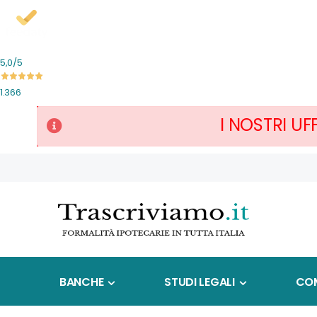
5,0
/5
1.366
I NOSTRI UF
Salta
al
contenuto
BANCHE
STUDI LEGALI
COM