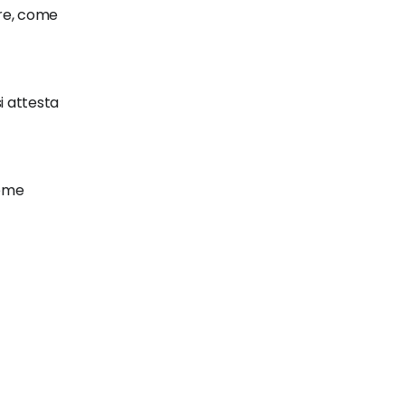
ire, come
si attesta
ieme