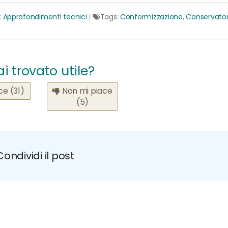
:
Approfondimenti tecnici
|
Tags:
Conformizzazione
,
Conservator
ai trovato utile?
ace
(31)
Non mi piace
(5)
Condividi il post