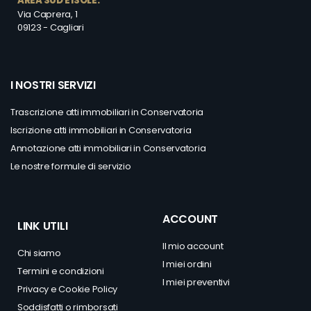
AREA SUD E ISOLE:
Via Caprera, 1
09123 - Cagliari
I NOSTRI SERVIZI
Trascrizione atti immobiliari in Conservatoria
Iscrizione atti immobiliari in Conservatoria
Annotazione atti immobiliari in Conservatoria
Le nostre formule di servizio
ACCOUNT
LINK UTILI
Il mio account
Chi siamo
I miei ordini
Termini e condizioni
I miei preventivi
Privacy
e
Cookie Policy
Soddisfatti o rimborsati