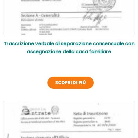
Trascrizione verbale di separazione consensuale con
assegnazione della casa familiare
SCOPRI DI PIÙ