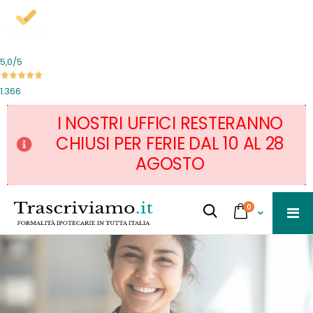
5,0
/5
1.366
I NOSTRI UFFICI RESTERANNO
CHIUSI PER FERIE DAL 10 AL 28
AGOSTO
Salta
servizi
0
al
Cart
Cerca...
contenuto