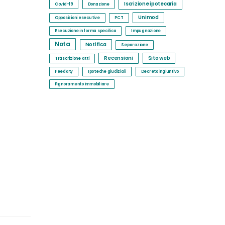
Iscrizione ipotecaria
Covid-19
Donazione
Unimod
Opposizioni esecutive
PCT
Esecuzione in forma specifica
Impugnazione
Nota
Notifica
Separazione
Recensioni
Sito web
Trascrizione atti
Feedaty
Ipoteche giudiziali
Decreto ingiuntivo
Pignoramento immobiliare