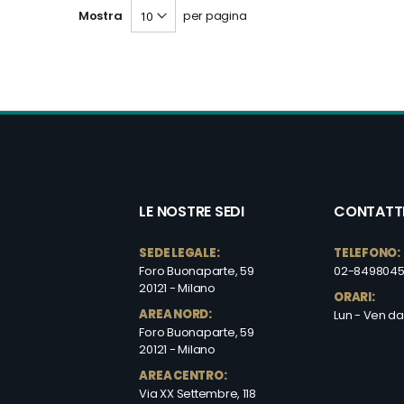
Mostra
per pagina
LE NOSTRE SEDI
CONTATT
SEDE LEGALE:
TELEFONO:
Foro Buonaparte, 59
02-849804
20121 - Milano
ORARI:
AREA NORD:
Lun - Ven dal
Foro Buonaparte, 59
20121 - Milano
AREA CENTRO:
Via XX Settembre, 118