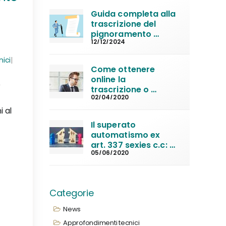
Conservatoria
Guida completa alla 
trascrizione del 
pignoramento 
12/12/2024
immobiliare
ici
|
Come ottenere 
online la 
e
trascrizione o 
02/04/2020
iscrizione di un atto 
in Conservatoria
 al
Il superato 
automatismo ex 
art. 337 sexies c.c: 
05/06/2020
la nuova 
convivenza non 
sempre fa perdere 
la casa familiare
Categorie
News
Approfondimenti tecnici