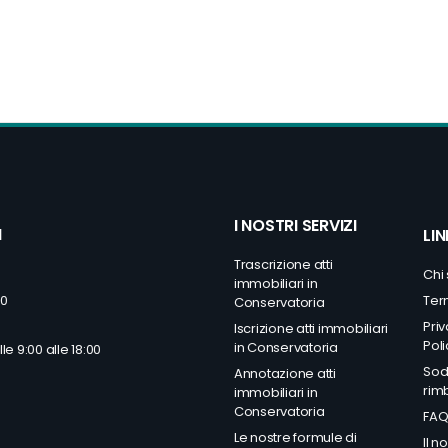
I NOSTRI SERVIZI
I
LIN
Trascrizione atti
Chi
immobiliari in
Ter
50
Conservatoria
Pri
Iscrizione atti immobiliari
Poli
in Conservatoria
le 9:00 alle 18:00
Sodd
Annotazione atti
rim
immobiliari in
Conservatoria
FA
Le nostre formule di
Il n