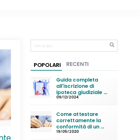
RECENTI
POPOLARI
Guida completa 
all'iscrizione di 
ipoteca giudiziale 
09/12/2024
per decreto 
ingiuntivo
Come attestare 
correttamente la 
conformità di un 
19/05/2020
atto giudiziario da 
nte
trascrivere in 