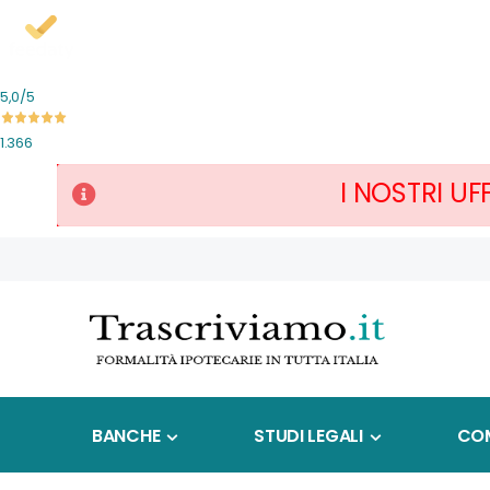
5,0
/5
1.366
I NOSTRI UF
Salta
al
contenuto
BANCHE
STUDI LEGALI
COM