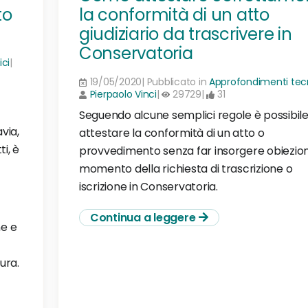
to
la conformità di un atto
giudiziario da trascrivere in
Conservatoria
ci
|
19/05/2020| Pubblicato in
Approfondimenti tecn
Pierpaolo Vinci
|
29729|
31
Seguendo alcune semplici regole è possibil
via,
attestare la conformità di un atto o
i, è
provvedimento senza far insorgere obiezioni
momento della richiesta di trascrizione o
iscrizione in Conservatoria.
Continua a leggere
ne e
ura.