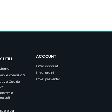
ACCOUNT
K UTILI
Il mio account
 siamo
I miei ordini
mini e condizioni
I miei preventivi
vacy
e
Cookie
cy
isfatti o
borsati
Q
ostro blog