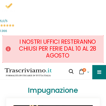
5,0
/5
1.366
I NOSTRI UFFICI RESTERANNO
CHIUSI PER FERIE DAL 10 AL 28
AGOSTO
Salta
servizi
0
al
Cart
Cerca...
contenuto
Impugnazione