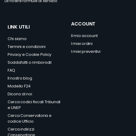
Le nostre formule di servizio
ACCOUNT
LINK UTILI
Il mio account
Chi siamo
I miei ordini
Termini e condizioni
I miei preventivi
Privacy
e
Cookie Policy
Soddisfatti o rimborsati
FAQ
Il nostro blog
Modello F24
Dicono di noi
Cerca codici fiscali Tribunali
e UNEP
Cerca Conservatoria e
codice Ufficio
Cerca indirizzi
Conservatorie