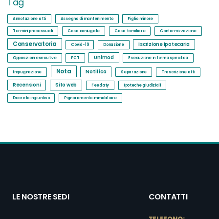
Tag
Annotazione atti
Assegno di mantenimento
Figlio minore
Termini processuali
Casa coniugale
Casa familiare
Conformizzazione
Conservatoria
Iscrizione ipotecaria
Covid-19
Donazione
Unimod
Opposizioni esecutive
PCT
Esecuzione in forma specifica
Nota
Notifica
Impugnazione
Separazione
Trascrizione atti
Recensioni
Sito web
Feedaty
Ipoteche giudiziali
Decreto ingiuntivo
Pignoramento immobiliare
LE NOSTRE SEDI
CONTATTI