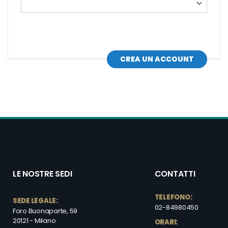
CREA UN ACCOUNT
LE NOSTRE SEDI
CONTATTI
TELEFONO:
SEDE LEGALE:
02-84980450
Foro Buonaparte, 59
20121 - Milano
ORARI: