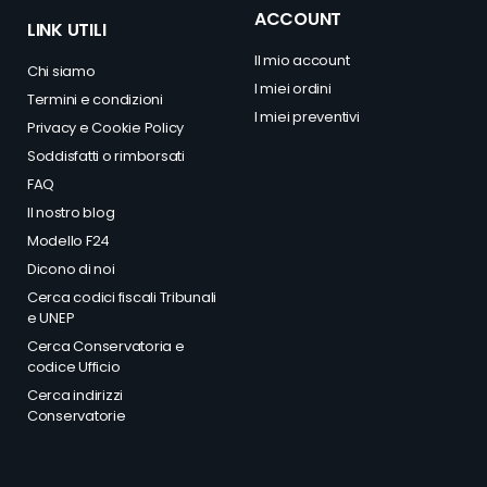
ACCOUNT
LINK UTILI
Il mio account
Chi siamo
I miei ordini
Termini e condizioni
I miei preventivi
Privacy
e
Cookie Policy
Soddisfatti o rimborsati
FAQ
Il nostro blog
Modello F24
Dicono di noi
Cerca codici fiscali Tribunali
e UNEP
Cerca Conservatoria e
codice Ufficio
Cerca indirizzi
Conservatorie