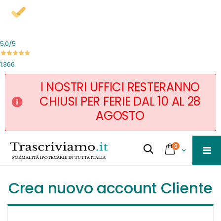
5,0
/5
1.366
I NOSTRI UFFICI RESTERANNO
CHIUSI PER FERIE DAL 10 AL 28
AGOSTO
Salta
servizi
0
al
Cart
Cerca...
contenuto
Crea nuovo account Cliente