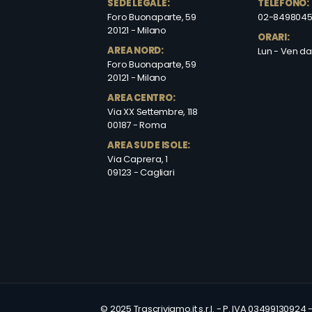
SEDE LEGALE:
TELEFONO:
Foro Buonaparte, 59
02-849804
20121 - Milano
ORARI:
AREA NORD:
Lun - Ven dal
Foro Buonaparte, 59
20121 - Milano
AREA CENTRO:
Via XX Settembre, 118
00187 - Roma
AREA SUD E ISOLE:
Via Caprera, 1
09123 - Cagliari
© 2025 Trascriviamo.it s.r.l. - P. IVA 03499130924