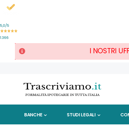
5,0
/5
1.366
I NOSTRI UF
Salta
al
contenuto
BANCHE
STUDI LEGALI
COM