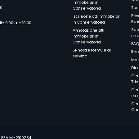
immobiliari in
Ter
50
Conservatoria
Pri
Iscrizione atti immobiliari
Poli
in Conservatoria
le 9:00 alle 18:00
Sodd
Annotazione atti
rim
immobiliari in
Conservatoria
FA
Le nostre formule di
Il n
servizio
Mod
Dico
Cerc
Trib
Cer
e co
Cerc
Con
 - REA MI-2100284