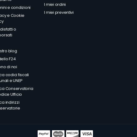
I miei ordini
mini e condizioni
I miei preventivi
vacy
e
Cookie
cy
isfatti o
borsati
Q
ostro blog
ello F24
no di noi
a codici fiscali
unali e UNEP
ca Conservatoria
dice Ufficio
a indirizzi
servatorie