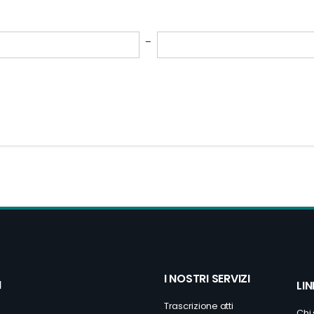
I NOSTRI SERVIZI
I
LIN
Trascrizione atti
Chi