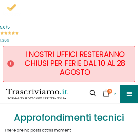
5,0
/5
1.366
I NOSTRI UFFICI RESTERANNO
CHIUSI PER FERIE DAL 10 AL 28
AGOSTO
Salta
servizi
0
al
Cart
Cerca...
contenuto
Approfondimenti tecnici
There are no posts at this moment