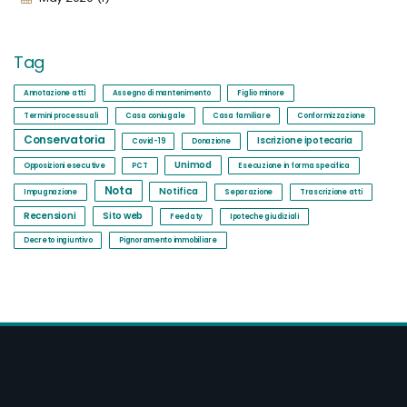
Tag
Annotazione atti
Assegno di mantenimento
Figlio minore
Termini processuali
Casa coniugale
Casa familiare
Conformizzazione
Conservatoria
Iscrizione ipotecaria
Covid-19
Donazione
Unimod
Opposizioni esecutive
PCT
Esecuzione in forma specifica
Nota
Notifica
Impugnazione
Separazione
Trascrizione atti
Recensioni
Sito web
Feedaty
Ipoteche giudiziali
Decreto ingiuntivo
Pignoramento immobiliare