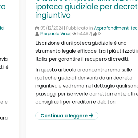
to
ipoteca giudiziale per decre
ingiuntivo
ci
|
09/12/2024| Pubblicato in
Approfondimenti tec
Pierpaolo Vinci
|
54462|
13
L'iscrizione di un'ipoteca giudiziale è uno
strumento legale efficace, tra i più utilizzati 
via,
Italia, per garantire il recupero di crediti.
i, è
In questo articolo ci concentreremo sulle
ipoteche giudiziali derivanti da un decreto
ingiuntivo e vedremo nel dettaglio quali sono
passaggi per iscriverle correttamente, off
ne e
consigli utili per creditori e debitori.
Continua a leggere
ura.