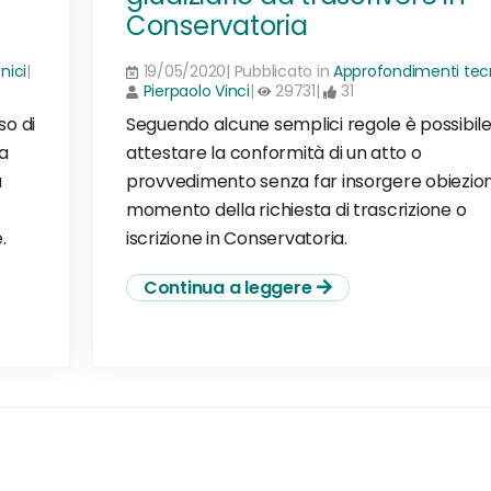
Conservatoria
nici
|
19/05/2020| Pubblicato in
Approfondimenti tecn
Pierpaolo Vinci
|
29731|
31
so di
Seguendo alcune semplici regole è possibil
a
attestare la conformità di un atto o
a
provvedimento senza far insorgere obiezioni
momento della richiesta di trascrizione o
.
iscrizione in Conservatoria.
Continua a leggere