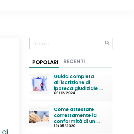
RECENTI
POPOLARI
Guida completa 
all'iscrizione di 
ipoteca giudiziale 
09/12/2024
per decreto 
ingiuntivo
Come attestare 
correttamente la 
conformità di un 
19/05/2020
atto giudiziario da 
 di
trascrivere in 