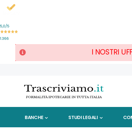
5,0
/5
1.366
I NOSTRI UF
Salta
al
contenuto
BANCHE
STUDI LEGALI
COM