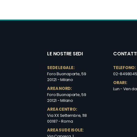
LE NOSTRE SEDI
CONTATT
SEDE LEGALE:
TELEFONO:
Foro Buonaparte, 59
02-849804
20121 - Milano
ORARI:
AREA NORD:
Lun - Ven dal
Foro Buonaparte, 59
20121 - Milano
AREA CENTRO:
Via XX Settembre, 118
00187 - Roma
AREA SUD E ISOLE:
Via Caprera, 1