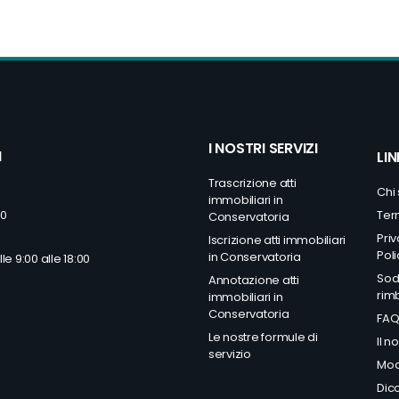
I NOSTRI SERVIZI
I
LIN
Trascrizione atti
Chi
immobiliari in
Ter
50
Conservatoria
Pri
Iscrizione atti immobiliari
Poli
in Conservatoria
le 9:00 alle 18:00
Sodd
Annotazione atti
rim
immobiliari in
Conservatoria
FA
Le nostre formule di
Il n
servizio
Mod
Dico