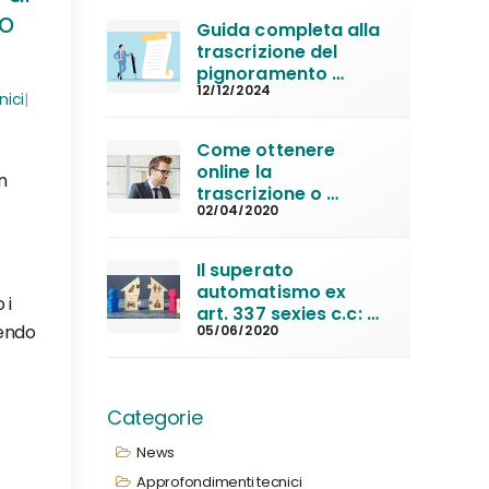
to
Conservatoria
Guida completa alla 
trascrizione del 
pignoramento 
12/12/2024
immobiliare
nici
|
Come ottenere 
online la 
in
trascrizione o 
02/04/2020
iscrizione di un atto 
in Conservatoria
Il superato 
automatismo ex 
 i
art. 337 sexies c.c: 
rendo
05/06/2020
la nuova 
convivenza non 
sempre fa perdere 
la casa familiare
Categorie
News
Approfondimenti tecnici