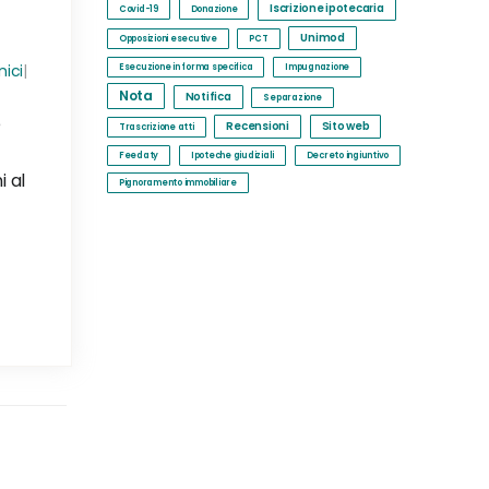
Iscrizione ipotecaria
Covid-19
Donazione
Unimod
Opposizioni esecutive
PCT
ici
|
Esecuzione in forma specifica
Impugnazione
Nota
Notifica
Separazione
e
Recensioni
Sito web
Trascrizione atti
Feedaty
Ipoteche giudiziali
Decreto ingiuntivo
 al
Pignoramento immobiliare