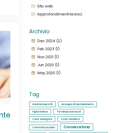
Sito web
Approfondimenti tecnici
Archivio
Dec 2024 (2)
Feb 2023 (1)
Nov 2021 (1)
Jun 2020 (1)
May 2020 (1)
Tag
Annotazione atti
Assegno di mantenimento
Figlio minore
Termini processuali
nte
Casa coniugale
Casa familiare
Conservatoria
Conformizzazione