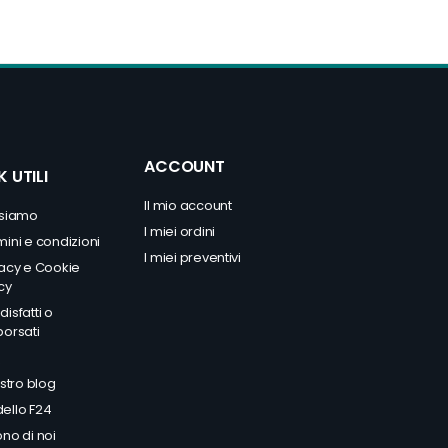
ACCOUNT
K UTILI
Il mio account
 siamo
I miei ordini
mini e condizioni
I miei preventivi
vacy
e
Cookie
cy
isfatti o
borsati
Q
ostro blog
ello F24
no di noi