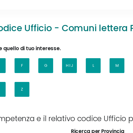
dice Ufficio - Comuni lettera 
 quello di tuo interesse.
F
G
H I J
L
M
Z
petenza e il relativo codice Ufficio p
Ricerca per Provincia