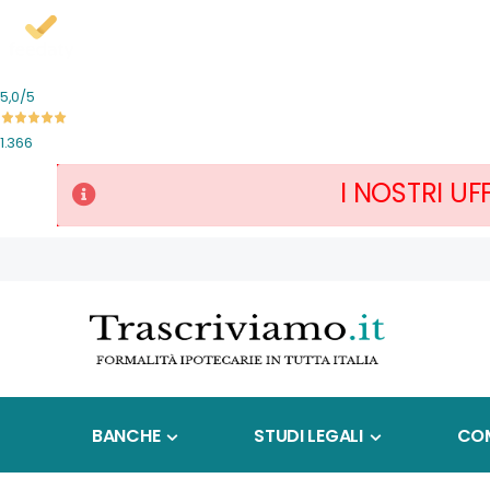
5,0
/5
1.366
I NOSTRI UF
Salta
al
contenuto
BANCHE
STUDI LEGALI
COM