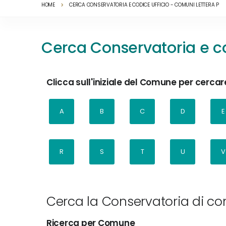
HOME
CERCA CONSERVATORIA E CODICE UFFICIO - COMUNI LETTERA P
Cerca Conservatoria e co
Clicca sull'iniziale del Comune per cercare
A
B
C
D
E
R
S
T
U
V
Cerca la Conservatoria di com
Ricerca per Comune