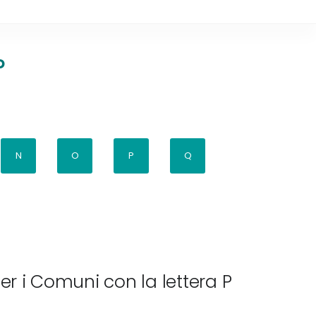
P
N
O
P
Q
er i Comuni con la lettera P