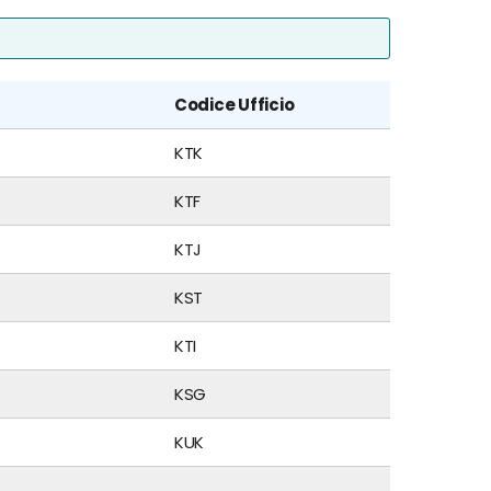
Codice Ufficio
KTK
KTF
KTJ
KST
KTI
KSG
KUK