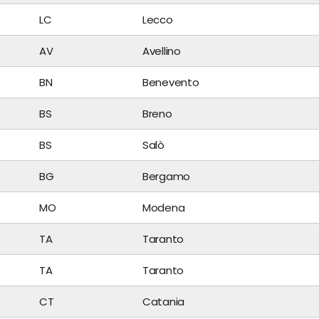
LC
Lecco
AV
Avellino
BN
Benevento
BS
Breno
BS
Salò
BG
Bergamo
MO
Modena
TA
Taranto
TA
Taranto
CT
Catania