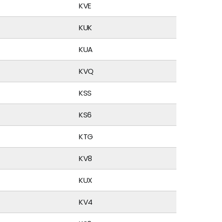
KVE
KUK
KUA
KVQ
KSS
KS6
KTG
KV8
KUX
KV4