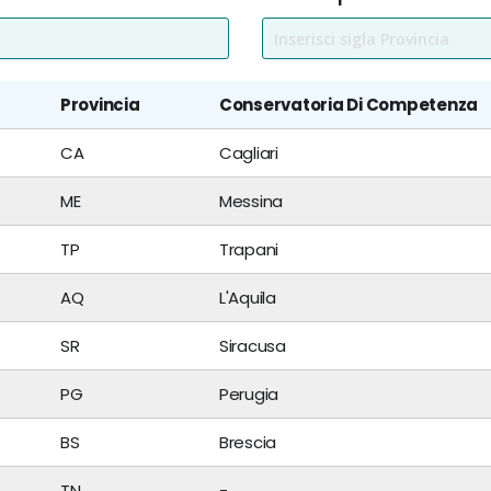
Provincia
Conservatoria Di Competenza
CA
Cagliari
ME
Messina
TP
Trapani
AQ
L'Aquila
SR
Siracusa
PG
Perugia
BS
Brescia
TN
-