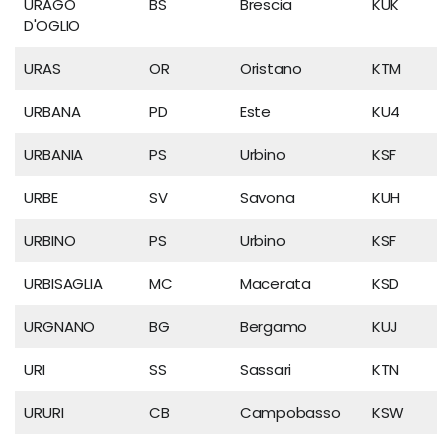
URAGO
BS
Brescia
KUK
D'OGLIO
URAS
OR
Oristano
KTM
URBANA
PD
Este
KU4
URBANIA
PS
Urbino
KSF
URBE
SV
Savona
KUH
URBINO
PS
Urbino
KSF
URBISAGLIA
MC
Macerata
KSD
URGNANO
BG
Bergamo
KUJ
URI
SS
Sassari
KTN
URURI
CB
Campobasso
KSW