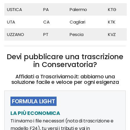
USTICA
PA
Palermo
KTG
UTA
CA
Cagliari
KTK
UZZANO
PT
Pescia
KVZ
Devi pubblicare una trascrizione
in Conservatoria?
Affidati a Trascriviamo.it: abbiamo una
soluzione facile e veloce per ogni esigenza
FORMULA LIGHT
LA PIÙ ECONOMICA
Ti inviamo i file necessari (nota di trascrizione e
modello F24), tu versi i tributi e vai in