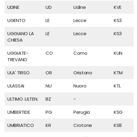
UDINE
UD
Udine
KVE
UGENTO
LE
Lecce
KS3
UGGIANO LA
LE
Lecce
KS3
CHIESA
UGGIATE-
CO
Como
KUN
TREVANO
ULA' TIRSO
OR
Oristano
KTM
ULASSAI
NU
Nuoro
KTL
ULTIMO .ULTEN.
BZ
-
UMBERTIDE
PG
Perugia
KSG
UMBRIATICO
KR
Crotone
KS8