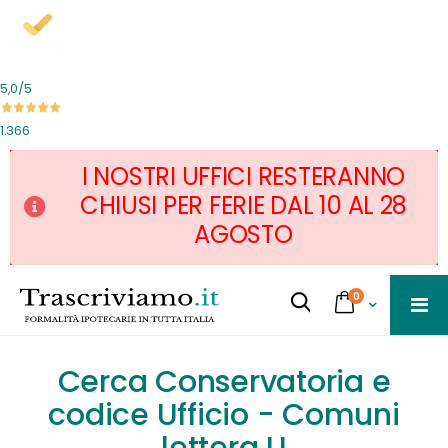
5,0
/5
1.366
I NOSTRI UFFICI RESTERANNO
CHIUSI PER FERIE DAL 10 AL 28
AGOSTO
Salta
servizi
0
al
Cart
Cerca...
contenuto
Cerca Conservatoria e
codice Ufficio - Comuni
lettera U