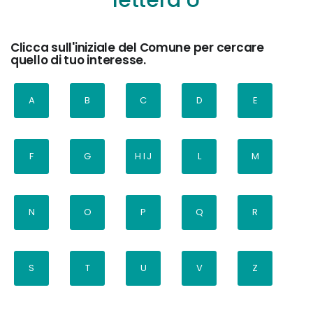
Clicca sull'iniziale del Comune per cercare
quello di tuo interesse.
A
B
C
D
E
F
G
H I J
L
M
N
O
P
Q
R
S
T
U
V
Z