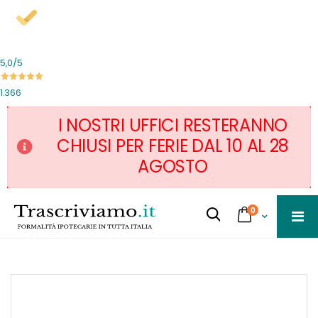
5,0
/5
1.366
I NOSTRI UFFICI RESTERANNO
CHIUSI PER FERIE DAL 10 AL 28
AGOSTO
Salta
servizi
0
al
Cart
Cerca...
contenuto
Skip
to
the
end