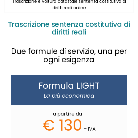
Trascrizione e voltura catastale sentenza costitutiva di
diritti reali online
Skip
to
Trascrizione sentenza costitutiva di
the
diritti reali
beginning
of
the
images
Due formule di servizio, una per
gallery
ogni esigenza
Formula LIGHT
La più economica
a partire da
€ 130
+ IVA