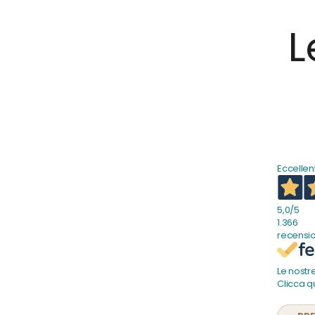
L
Eccellen
5,0
/5
1.366
recensio
Le nostre
Clicca qu