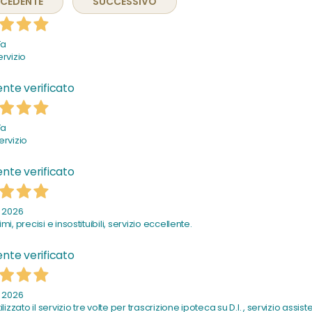
ECEDENTE
SUCCESSIVO
Fa
ervizio
nte verificato
Fa
ervizio
nte verificato
o 2026
mi, precisi e insostituibili, servizio eccellente.
nte verificato
o 2026
ilizzato il servizio tre volte per trascrizione ipoteca su D.I. , servizio assist