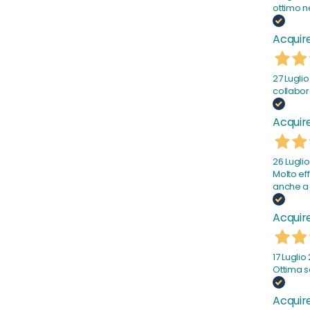
ottimo n
Acquire
27 Lugli
collabor
Acquire
26 Lugli
Molto ef
anche a 
Acquire
17 Luglio
Ottima s
Acquire