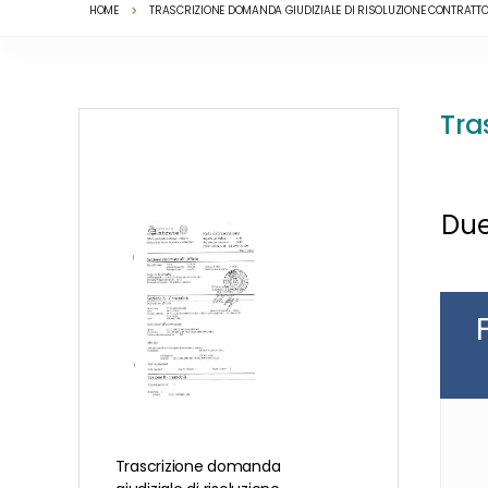
HOME
TRASCRIZIONE DOMANDA GIUDIZIALE DI RISOLUZIONE CONTRATT
Skip
Tra
to
the
end
of
the
Due
images
gallery
Trascrizione domanda