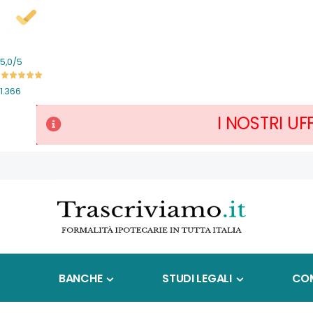
5,0
/5
1.366
I NOSTRI UF
Salta
al
contenuto
BANCHE
STUDI LEGALI
COM