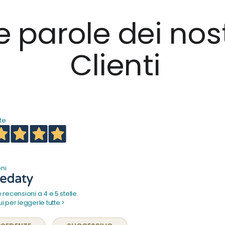
e parole dei nost
Clienti
te
ni
 recensioni a 4 e 5 stelle.
i per leggerle tutte >