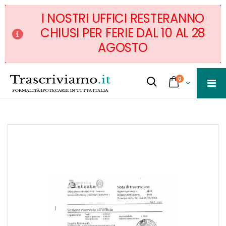
I NOSTRI UFFICI RESTERANNO
CHIUSI PER FERIE DAL 10 AL 28
AGOSTO
Salta
servizi
0
al
Cart
Cerca...
contenuto
Skip
to
the
end
of
the
images
gallery