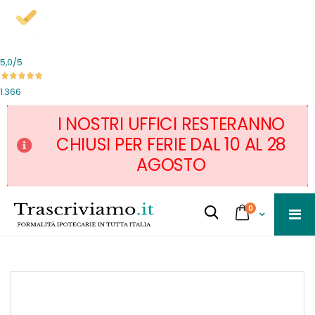
5,0
/5
1.366
I NOSTRI UFFICI RESTERANNO
CHIUSI PER FERIE DAL 10 AL 28
AGOSTO
Salta
servizi
0
al
Cart
Cerca...
contenuto
Skip
to
the
end