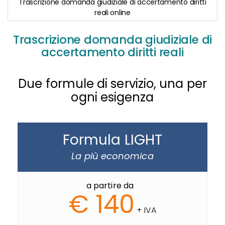
Trascrizione domanda giudiziale di accertamento diritti
reali online
Skip
to
Trascrizione domanda giudiziale di
the
accertamento diritti reali
beginning
of
the
images
Due formule di servizio, una per
gallery
ogni esigenza
Formula LIGHT
La più economica
a partire da
€ 140
+ IVA