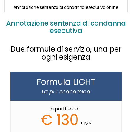
Annotazione sentenza di condanna esecutiva online
Skip
to
Annotazione sentenza di condanna
the
esecutiva
beginning
of
the
images
Due formule di servizio, una per
gallery
ogni esigenza
Formula LIGHT
La più economica
a partire da
€ 130
+ IVA