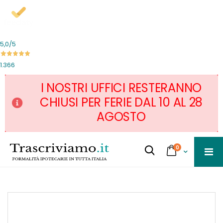
5,0
/5
1.366
I NOSTRI UFFICI RESTERANNO
CHIUSI PER FERIE DAL 10 AL 28
AGOSTO
Salta
servizi
0
al
Cart
Cerca...
contenuto
Skip
to
the
end